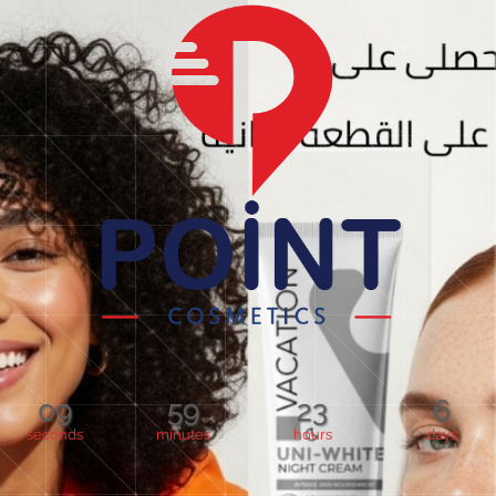
09
59
23
6
seconds
minutes
hours
days