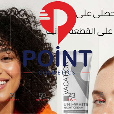
11
59
23
6
seconds
minutes
hours
days