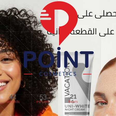
42
53
21
6
seconds
minutes
hours
days