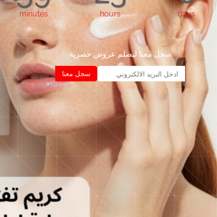
minutes
hours
days
سجل معنا ليصلم عروض حصرية