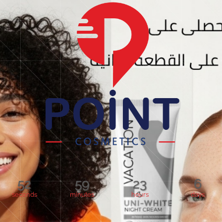
52
59
23
6
seconds
minutes
hours
days