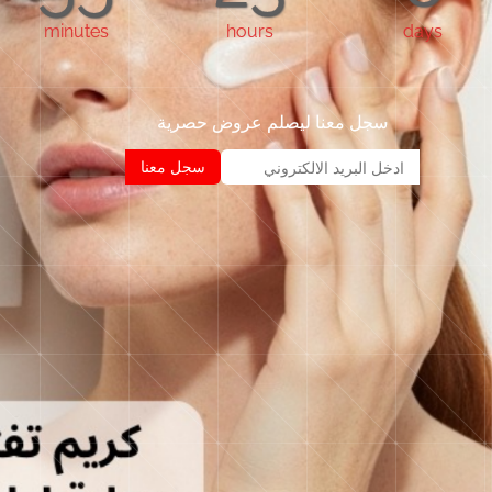
minutes
hours
days
سجل معنا ليصلم عروض حصرية