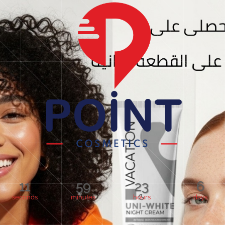
11
59
23
6
seconds
minutes
hours
days