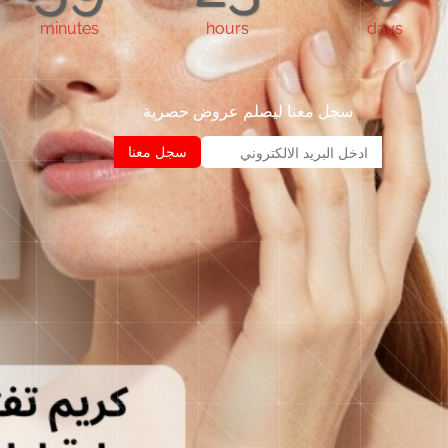
minutes
hours
days
سجل معنا ليصلم عروض حصرية