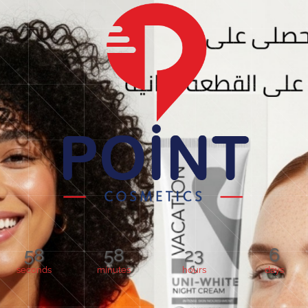
58
58
23
6
seconds
minutes
hours
days