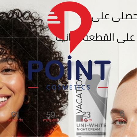
01
59
23
6
seconds
minutes
hours
days