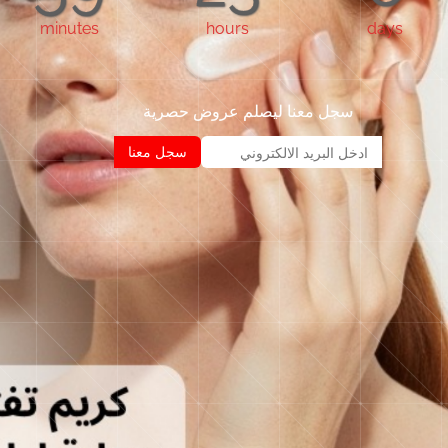
minutes
hours
days
سجل معنا ليصلم عروض حصرية