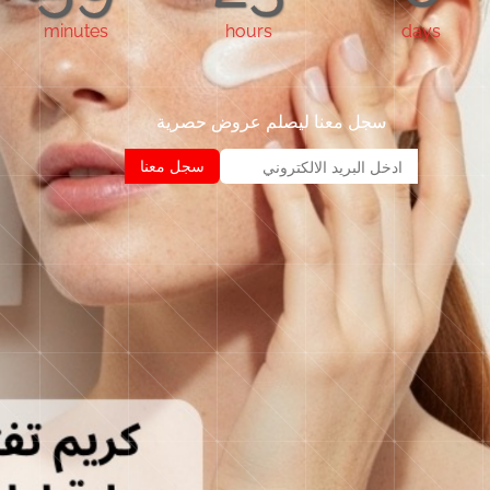
minutes
hours
days
سجل معنا ليصلم عروض حصرية