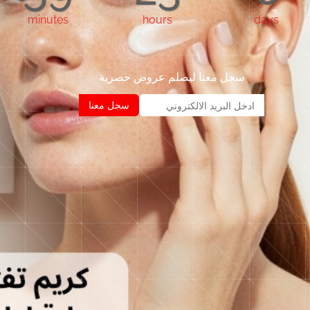
minutes
hours
days
سجل معنا ليصلم عروض حصرية