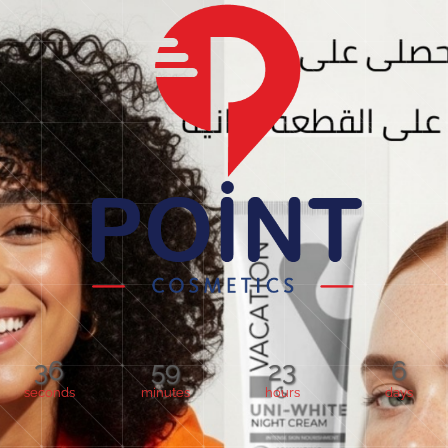
36
59
23
6
seconds
minutes
hours
days