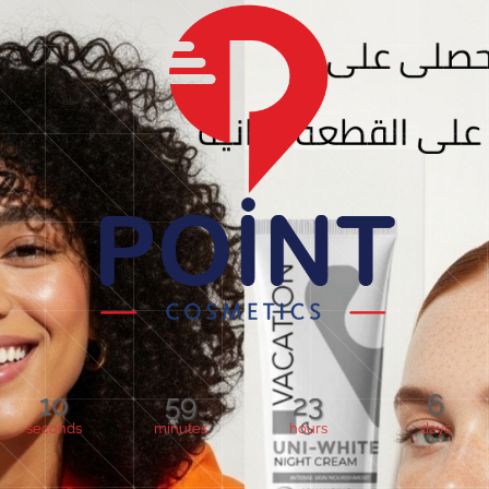
10
59
23
6
seconds
minutes
hours
days