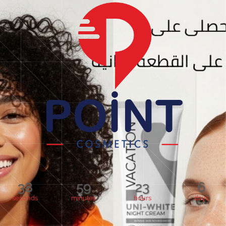
38
59
23
6
seconds
minutes
hours
days