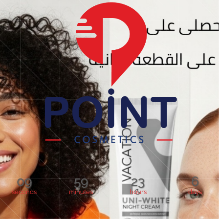
09
59
23
6
seconds
minutes
hours
days