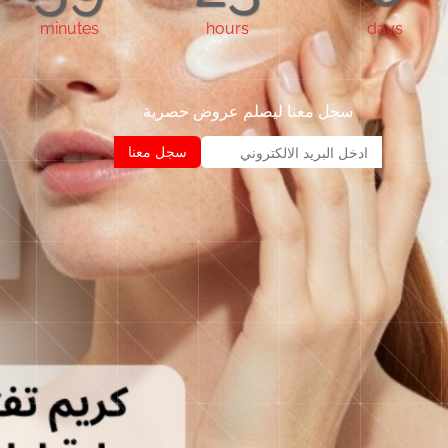
minutes
hours
days
سجل معنا ليصلم عروض حصرية