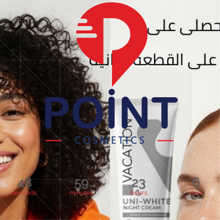
48
59
23
6
seconds
minutes
hours
days