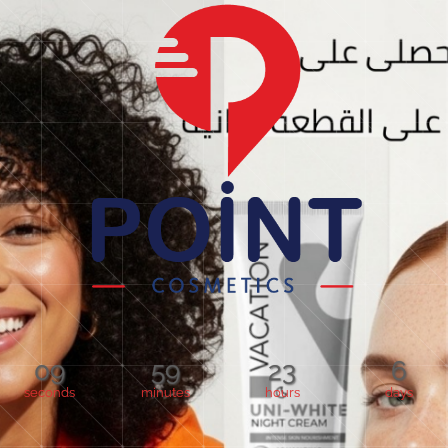
09
59
23
6
seconds
minutes
hours
days