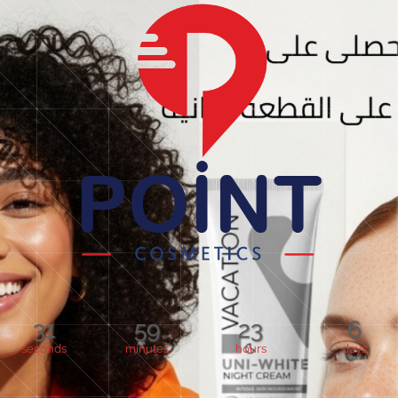
31
59
23
6
seconds
minutes
hours
days