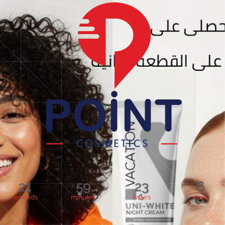
21
59
23
6
seconds
minutes
hours
days