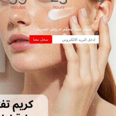
minutes
hours
days
سجل معنا ليصلم عروض حصرية