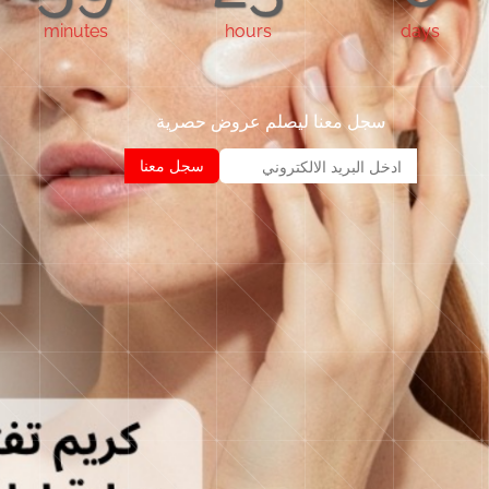
minutes
hours
days
سجل معنا ليصلم عروض حصرية