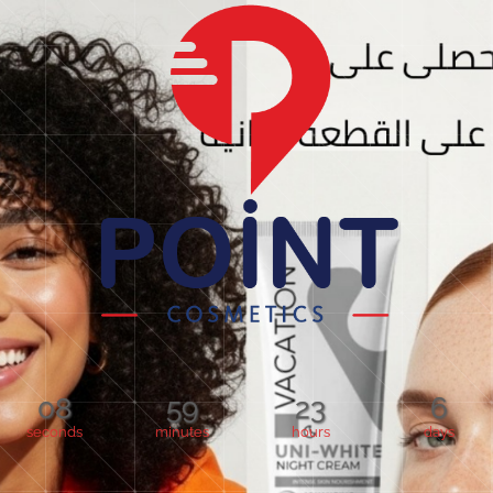
08
59
23
6
seconds
minutes
hours
days