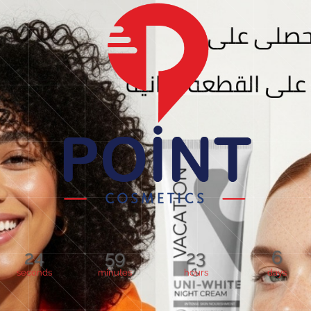
24
59
23
6
seconds
minutes
hours
days