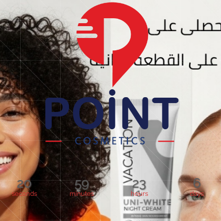
20
59
23
6
seconds
minutes
hours
days