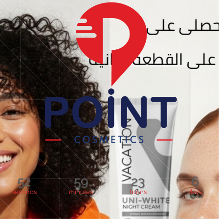
52
59
23
6
seconds
minutes
hours
days