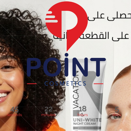
45
22
18
5
seconds
minutes
hours
days