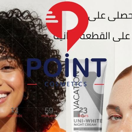
13
59
23
6
seconds
minutes
hours
days