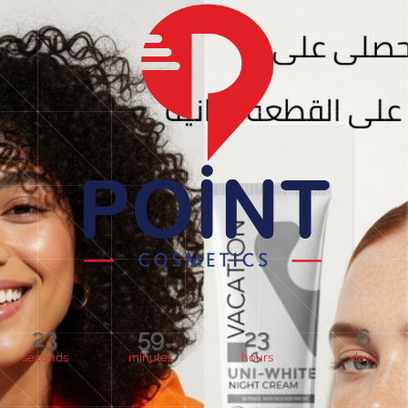
23
59
23
6
seconds
minutes
hours
days