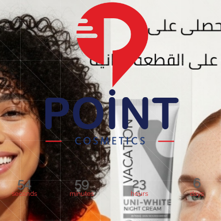
54
59
23
6
seconds
minutes
hours
days