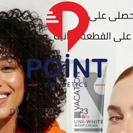
00
59
23
6
seconds
minutes
hours
days