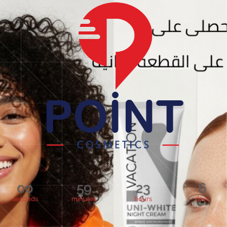
00
59
23
6
seconds
minutes
hours
days